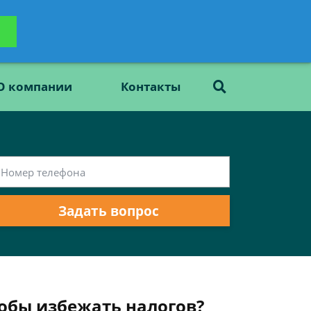
ьтацию
Задать вопрос
платно
О компании
Контакты
Задать вопрос
обы избежать налогов?