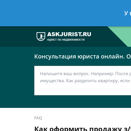
Москва
Санкт-Петербург
У 
7 499 938-63-51
7 812 467-37-
Консультация юриста онлайн. От
FAQ
Как оформить продажу з/