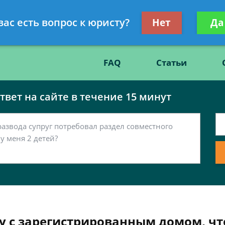
Получите консул
вас есть вопрос к юристу?
Нет
Да
86
бес
FAQ
Статьи
вет на сайте в течение 15 минут
у с зарегистрированным домом, чт