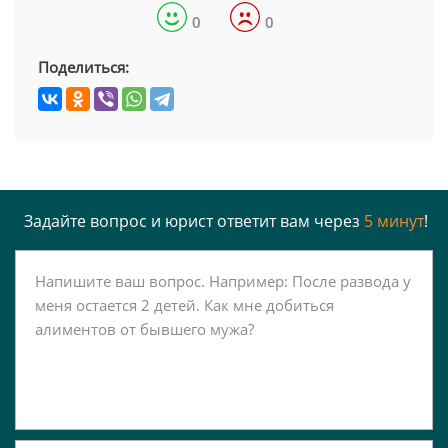
0
0
Поделиться:
Задайте вопрос и юрист ответит вам через
5 минут
!