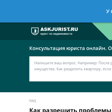
Москва
Санкт-Петербург
У 
7 499 938-63-51
7 812 467-37-
Консультация юриста онлайн. От
FAQ
Как разрешить проблемы