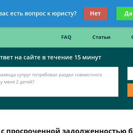
Получите консул
вас есть вопрос к юристу?
Нет
Да
86
бес
FAQ
Статьи
вет на сайте в течение 15 минут
 с просроченной задолженностью б