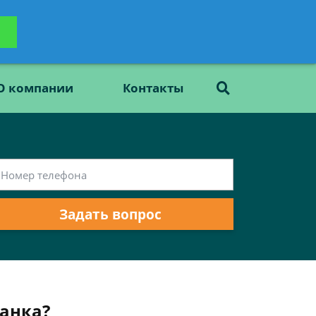
ьтацию
Задать вопрос
платно
О компании
Контакты
Задать вопрос
анка?