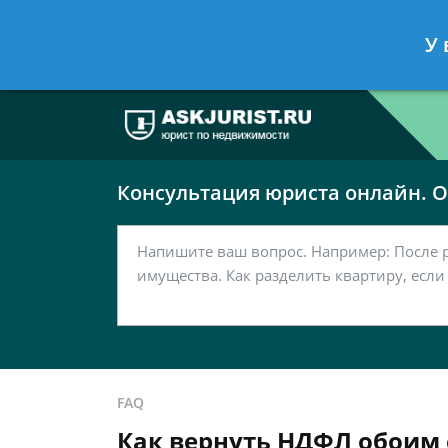
Москва
Санкт-Петербург
У 
7 499 938-63-51
7 812 467-37-
Консультация юриста онлайн. От
FAQ
Как вернуть НДФЛ обоим 