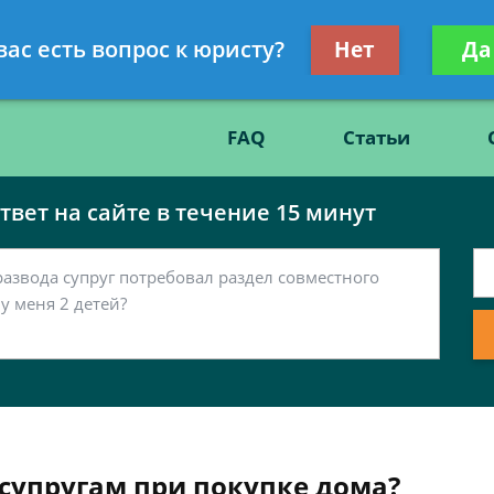
Получите консул
вас есть вопрос к юристу?
Нет
Да
86
бес
FAQ
Статьи
вет на сайте в течение 15 минут
супругам при покупке дома?