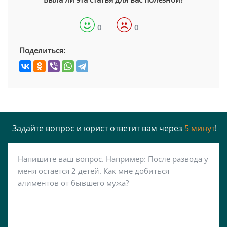
0
0
Поделиться:
Задайте вопрос и юрист ответит вам через
5 минут
!