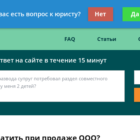
Получите консул
вас есть вопрос к юристу?
Нет
Да
86
бес
FAQ
Статьи
вет на сайте в течение 15 минут
латить при продаже ООО?