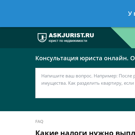
Москва
Санкт-Петербург
У 
7 499 938-63-51
7 812 467-37-
Консультация юриста онлайн. От
FAQ
Какие налоги нужно вып