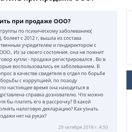
тить при продаже ООО?
3 ггруппы по психическому заболеванию(
, болеет с 2012 г, вышла из состава
ственным учредителем и гендиректором с
 ООО.. Из за своего состояния. она не помнит
говор купли - продажи регистрировался . Во в
торые воспользовались ее заболеванием. В
прос в качестве свидетеля в отдел по борьбе
борьбы с коррупцией, по поаоду
 по настоящее время она находиться в
дрставлена справка дознователю. Что можно
отя бы платить его в рассрочку? В какой
олнять налоговую декларацию? Как узнать
родажи нет на руках?
29 октября 2018 г. 4:50