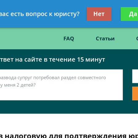
Получите консул
вас есть вопрос к юристу?
Нет
Да
86
бес
FAQ
Статьи
вет на сайте в течение 15 минут
 налоговую для подтверждения юр