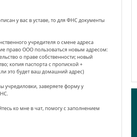
исан у вас в уставе, то для ФНС документы
нственного учредителя о смене адреса
ие право ООО пользоваться новым адресом:
ельство о праве собственности; новый
тво; копия паспорта с пропиской +
сли это будет ваш домашний адрес)
лы учредиловки, заверяете форму у
ФНС.
тесь ко мне в чат, помогу с заполнением