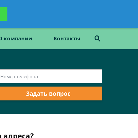
ьтацию
Задать вопрос
платно
О компании
Контакты
Задать вопрос
 адреса?