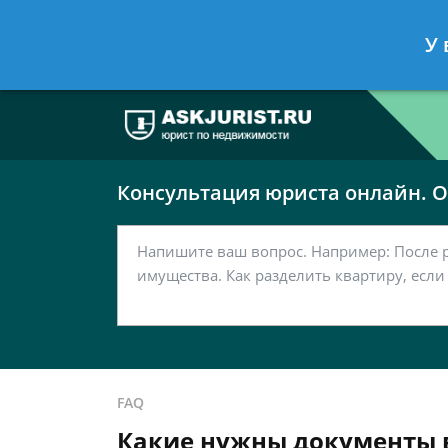
Москва
Санкт-Петербург
У 
7 499 938-63-51
7 812 467-37-
Консультация юриста онлайн. От
FAQ
Какие нужны документы в