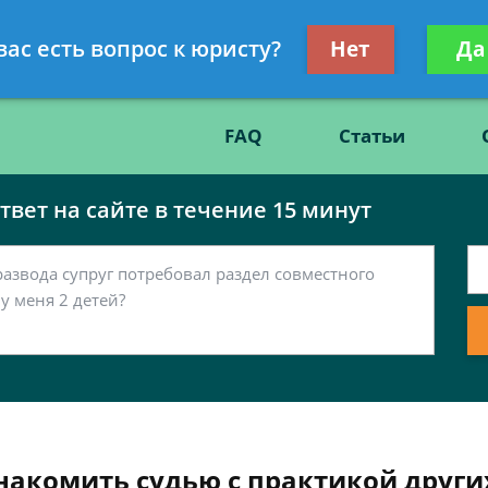
Получите консул
вас есть вопрос к юристу?
Нет
Да
86
бес
FAQ
Статьи
вет на сайте в течение 15 минут
акомить судью с практикой други