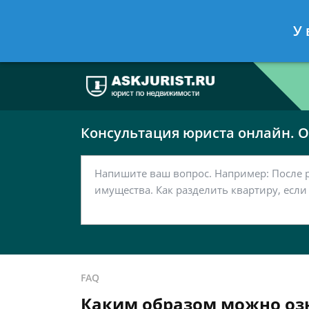
Москва
Санкт-Петербург
У 
7 499 938-63-51
7 812 467-37-
Консультация юриста онлайн. От
FAQ
Каким образом можно озн