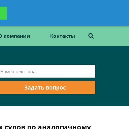
ьтацию
Задать вопрос
платно
О компании
Контакты
Задать вопрос
х судов по аналогичному