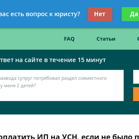
Получите консул
вас есть вопрос к юристу?
Нет
Да
86
бес
FAQ
Статьи
вет на сайте в течение 15 минут
платить ИП на УСН, если не было п