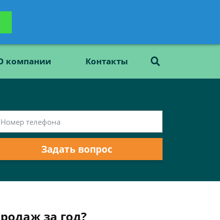
ьтацию
Задать вопрос
платно
О компании
Контакты
Задать вопрос
родаж за год?