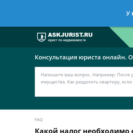
Москва
Санкт-Петербург
У 
7 499 938-63-51
7 812 467-37-
Консультация юриста онлайн. От
FAQ
Какой налог необходимо о