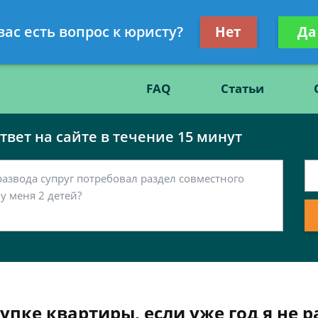
Получите консул
вас есть вопрос к юристу?
Нет
Да
86
бес
FAQ
Статьи
вет на сайте в течение 15 минут
пке квартиры, если уже год я не 