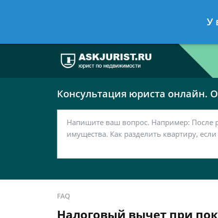
Москва
Санкт-Петербург
У 
7 499 938-63-51
7 812 467-37-
Консультация юриста онлайн. От
FAQ
Налоговый вычет при поку