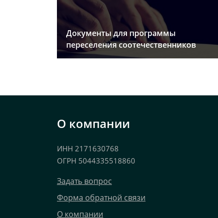
Документы для программы
переселения соотечественников
О компании
ИНН 2171630768
ОГРН 5044335518860
Задать вопрос
Форма обратной связи
О компании