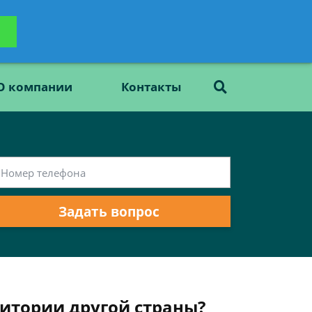
ьтацию
Задать вопрос
платно
О компании
Контакты
Задать вопрос
ритории другой страны?