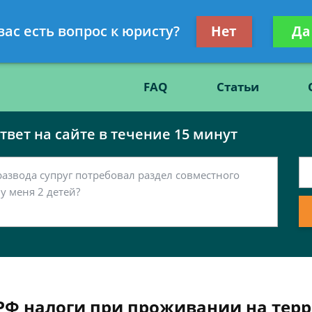
Получите консул
вас есть вопрос к юристу?
Нет
Да
86
бес
FAQ
Статьи
вет на сайте в течение 15 минут
 РФ налоги при проживании на тер