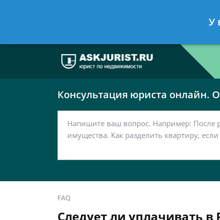
Москва
Санкт-Петербург
У 
7 499 938-63-51
7 812 467-37-
Консультация юриста онлайн. От
FAQ
Следует ли уплачивать в