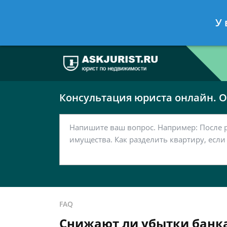
Москва
Санкт-Петербург
У 
7 499 938-63-51
7 812 467-37-
Консультация юриста онлайн. От
FAQ
Снижают ли убытки банка