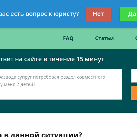
Получите консул
вас есть вопрос к юристу?
Нет
Да
86
бес
FAQ
Статьи
вет на сайте в течение 15 минут
 в данной ситуации?