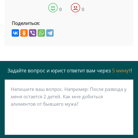
0
0
Поделиться:
Задайте вопрос и юрист ответит вам через
5 минут
!