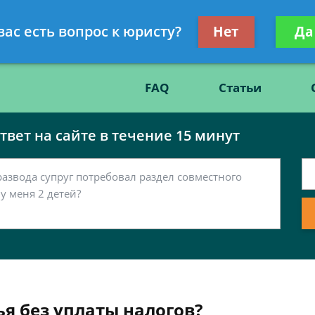
Получите консул
вас есть вопрос к юристу?
Нет
Да
86
бес
FAQ
Статьи
вет на сайте в течение 15 минут
я без уплаты налогов?