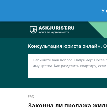
Москва
Санкт-Петербург
У 
7 499 938-63-51
7 812 467-37-
Консультация юриста онлайн. От
FAQ
Законна ли продажа жиль