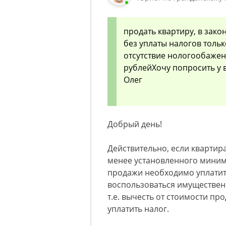
продать квартиру, в зако
без уплаты налогов только
отсутствие нологообажен
рублейХочу попросить у 
Олег
Добрый день!
Действительно, если квартир
менее установленного минимал
продажи необходимо уплатит
воспользоваться имуществе
т.е. вычесть от стоимости пр
уплатить налог.