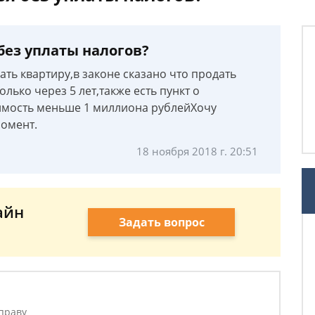
без уплаты налогов?
ть квартиру,в законе сказано что продать
лько через 5 лет,также есть пункт о
оимость меньше 1 миллиона рублейХочу
момент.
18 ноября 2018 г. 20:51
айн
Задать вопрос
праву