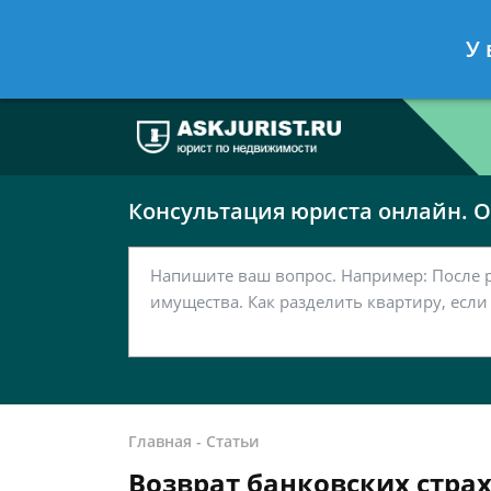
Москва
Санкт-Петербург
У 
7 499 938-63-51
7 812 467-37-
Консультация юриста онлайн. От
Главная
-
Статьи
Возврат банковских стра