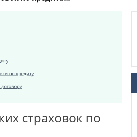
диту
овки по кредиту
 договору
ких страховок по