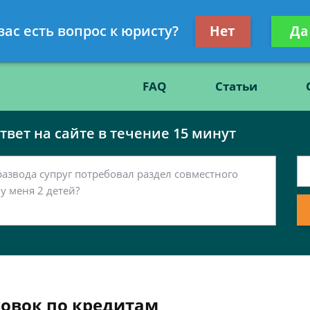
Получите консул
вас есть вопрос к юристу?
Нет
Да
86
бес
FAQ
Статьи
вет на сайте в течение 15 минут
ховок по кредитам